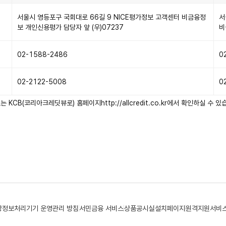
서울시 영등포구 국회대로 66길 9 NICE평가정보 고객센터 비금융정
서
보 개인신용평가 담당자 앞 (우)07237
비
02-1588-2486
0
02-2122-5008
0
는 KCB(코리아크레딧뷰로) 홈페이지
http://allcredit.co.kr
에서 확인하실 수 있
상정보처리기기 운영관리 방침
서민금융 서비스
상품공시실
설치페이지
원격지원서비