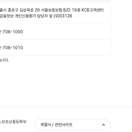
울시 종로구 김상옥로 29 서울보증보험 B/D 19층 KCB고객센터
금융정보 개인신용평가 담당자 앞 (우)03128
2-708-1000
2-708-1010
습니다.
스
보호상품등록부
계열사 / 관련사이트