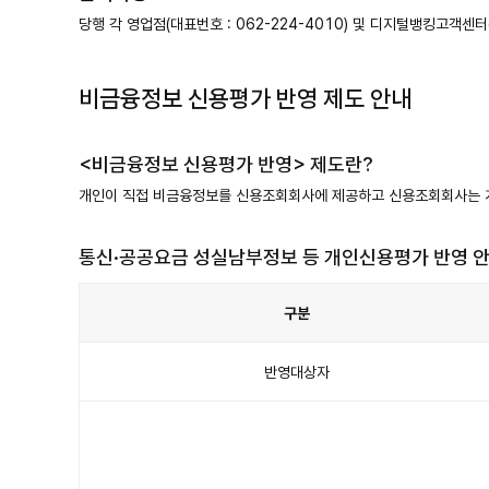
당행 각 영업점(대표번호 : 062-224-4010) 및 디지털뱅킹고객센터(
비금융정보 신용평가 반영 제도 안내
<비금융정보 신용평가 반영> 제도란?
개인이 직접 비금융정보를 신용조회회사에 제공하고 신용조회회사는 
통신·공공요금 성실남부정보 등 개인신용평가 반영 
구분
통
신
·
반영대상자
공
공
요
금
성
실
남
부
정
보
등