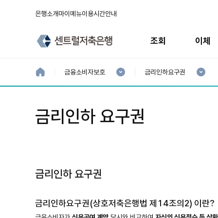
은행소개
마이메뉴
이용시간안내
주
메
조회
이체
뉴
현
현
재
재
홈
금융소비자보호
금리인하요구권
으
1
2
로
분
분
류
류
:
:
금리인하 요구권
금리인하 요구권
금리인하요구권(상호저축은행법 제14조의2) 이란?
금융소비자가
신용공여 계약
당시와 비교하여
자신의 신용점수 등 상