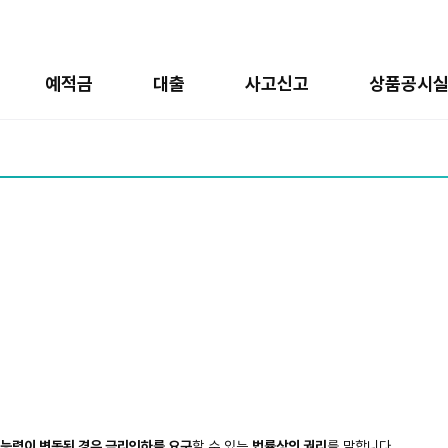
예적금
대출
사고신고
상품공시
환능력이 변동된 경우 금리인하를 요구
할 수 있는
법률상의 권리
를 말합니다.