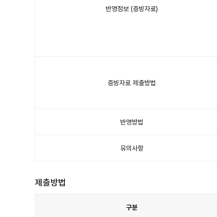
개
반영정보 (증빙자료)
인
신
용
평
가
반
영
안
내
표
이
며
구
분,
주
요
증빙자료 제출방법
내
용
항
목
이
있
습
니
반영방법
다.
유의사항
제출방법
구분