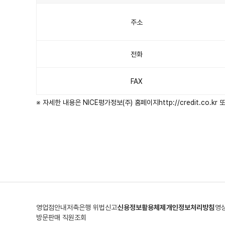
제
출
방
법
주소
안
내
표
이
며
구
전화
분,
나
이
스
평
가
FAX
정
보,
코
리
※ 자세한 내용은 NICE평가정보(주) 홈페이지
http://credit.co.kr
또
아
크
레
딧
뷰
로
항
목
이
있
습
니
다.
영업점안내
저축은행 위법신고
신용정보활용체제
개인정보처리방침
영
방문판매 직원조회