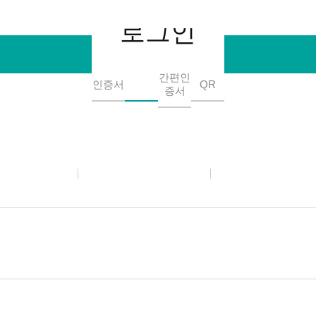
비밀번호
로그인
로그인
간편인
인증서
아이디
QR
증서
아이디찾기
비밀번호(분실)재
미접속 해제
최초 비밀번호 등록
비밀번호 5회 오
아
이
디
탭
요
 및 비밀번호 정보를 요구하지 않습니다.
래후 [로그아웃] 해주시기 바랍니다.