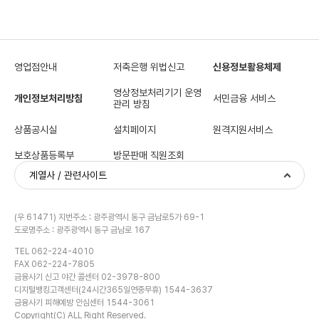
영업점안내
저축은행 위법신고
신용정보활용체제
영상정보처리기기 운영
개인정보처리방침
서민금융 서비스
관리 방침
상품공시실
설치페이지
원격지원서비스
보호상품등록부
방문판매 직원조회
계열사 / 관련사이트
(우 61471) 지번주소 : 광주광역시 동구 금남로5가 69-1
도로명주소 : 광주광역시 동구 금남로 167
TEL 062-224-4010
FAX 062-224-7805
금융사기 신고 야간 콜센터 02-3978-800
디지털뱅킹고객센터(24시간365일연중무휴) 1544-3637
금융사기 피해예방 안심센터 1544-3061
Copyright(C) ALL Right Reserved.