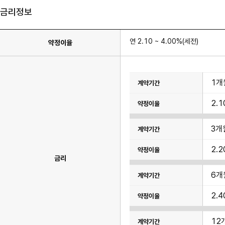
금리정보
연 2.10 ~ 4.00%(세전)
약정이율
이
1개
율
표
이
2.
며
계
약
기
3개
간,
약
정
2.
이
금리
율
6개
2.
12