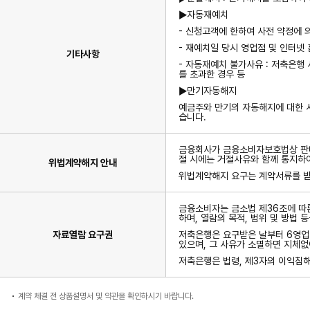
목
이
▶자동재예치
있
습
- 신청고객에 한하여 사전 약정에 
니
- 재예치일 당시 영업점 및 인터넷
다.
기타사항
- 자동재예치 불가사유 : 저축은행
를 초과한 경우 등
▶만기자동해지
예금주와 만기의 자동해지에 대한 사
습니다.
금융회사가 금융소비자보호법상 판매
절 시에는 거절사유와 함께 통지하
위법계약해지 안내
위법계약해지 요구는 계약서류를 받은
금융소비자는 금소법 제36조에 따른
하며, 열람의 목적, 범위 및 방법 
자료열람 요구권
저축은행은 요구받은 날부터 6영업일
있으며, 그 사유가 소멸하면 지체없
저축은행은 법령, 제3자의 이익침해
계약 체결 전 상품설명서 및 약관을 확인하시기 바랍니다.