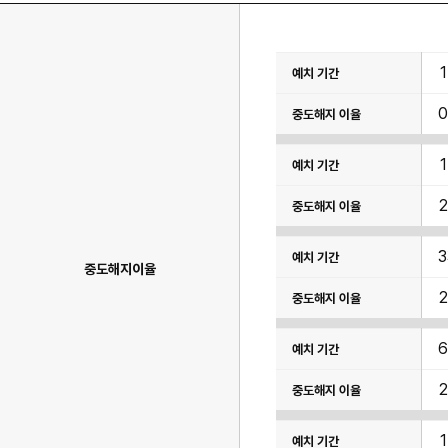
이
율
표
이
0
며
예
치
기
간,
중
도
2
해
지
이
율
항
중도해지이율
목
이
2
있
습
니
다.
2