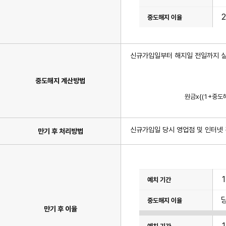
2
신규가입일부터 해지일 전일까지 실
중도해지 계산방법
중
도
원금x{(1+중도
해
지
이
자
계
신규가입일 당시 영업점 및 인터넷
만기 후 처리방법
산
식
이
며
월
단
이
위
율
계
표
산
이
과
며
일
경
만기 후 이율
단
과
위
기