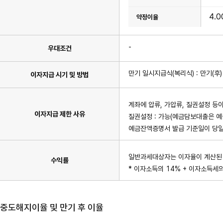
4.
-
우대조건
만기 일시지급식(복리식) : 만기(후
이자지급 시기 및 방법
계좌에 압류, 가압류, 질권설정 등이
이자지급 제한 사유
질권설정 : 가능(예금담보대출은 예
예금잔액증명서 발급 기준일이 당일
일반과세대상자는 이자율이 계산된 
수익률
* 이자소득의 14% + 이자소득세의
중도해지이율 및 만기 후 이율