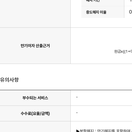
계
간,
산
만
항
기
0
목
후
이
이
있
율
습
항
니
목
다.
이
있
습
만기이자 산출근거
만
니
기
다.
원금x{(1+
이
자
계
산
식
이
유의사항
며
월
단
위
계
-
부수되는 서비스
산
과
일
단
-
수수료(요율/금액)
위
계
산
항
▶분할해지 : 만기해지를 포함하여